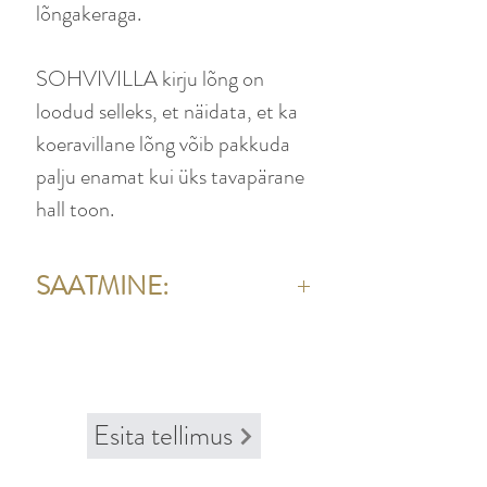
lõngakeraga.
SOHVIVILLA kirju lõng on
loodud selleks, et näidata, et ka
koeravillane lõng võib pakkuda
palju enamat kui üks tavapärane
hall toon.
SAATMINE:
Eesti piires Omniva 4.00
Esita tellimus