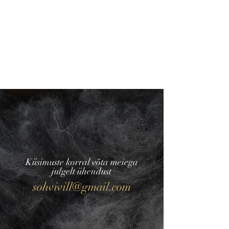
Küsimuste korral võta meiega
julgelt ühendust
sohvivill@gmail.com