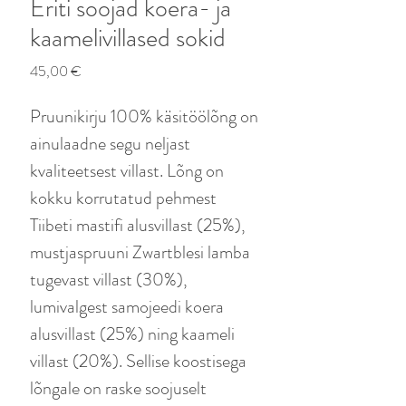
Eriti soojad koera- ja
kaamelivillased sokid
Price
45,00 €
Pruunikirju 100% käsitöölõng on
ainulaadne segu neljast
kvaliteetsest villast. Lõng on
kokku korrutatud pehmest
Tiibeti mastifi alusvillast (25%),
mustjaspruuni Zwartblesi lamba
tugevast villast (30%),
lumivalgest samojeedi koera
alusvillast (25%) ning kaameli
villast (20%). Sellise koostisega
lõngale on raske soojuselt