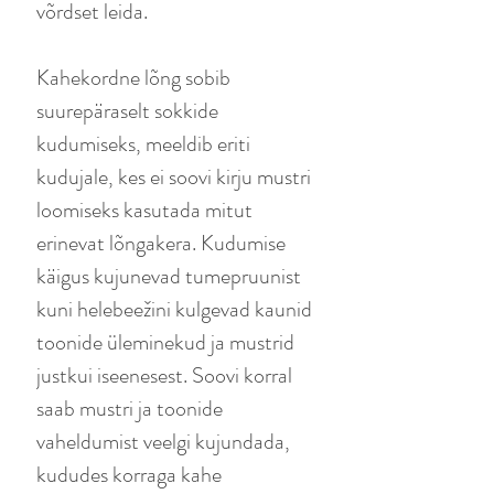
võrdset leida.
Kahekordne lõng sobib
suurepäraselt sokkide
kudumiseks, meeldib eriti
kudujale, kes ei soovi kirju mustri
loomiseks kasutada mitut
erinevat lõngakera. Kudumise
käigus kujunevad tumepruunist
kuni helebeežini kulgevad kaunid
toonide üleminekud ja mustrid
justkui iseenesest. Soovi korral
saab mustri ja toonide
vaheldumist veelgi kujundada,
kududes korraga kahe